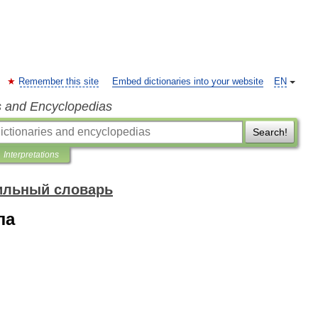
Remember this site
Embed dictionaries into your website
EN
s and Encyclopedias
Search!
Interpretations
ильный словарь
ла