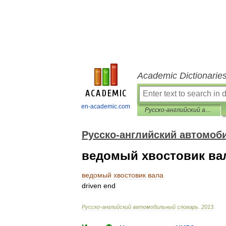
Academic Dictionarie
en-academic.com
Русско-английский автомобильный словарь
Русско-английский автомоб
ведомый хвостовик ва
ведомый
хвостовик
вала
driven
end
Русско
-
английский
автомобильный
словарь
.
2013
.